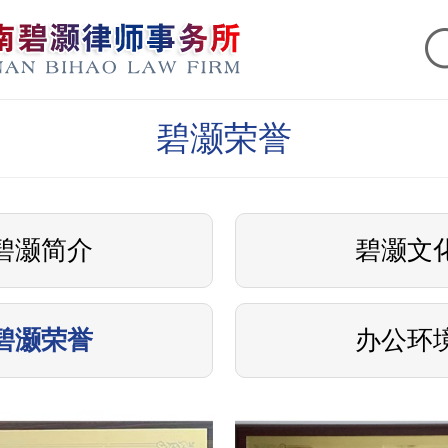
碧灏荣誉
碧灏简介
碧灏文
碧灏荣誉
办公环