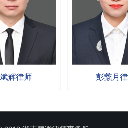
李斌辉律师
彭蠡月律