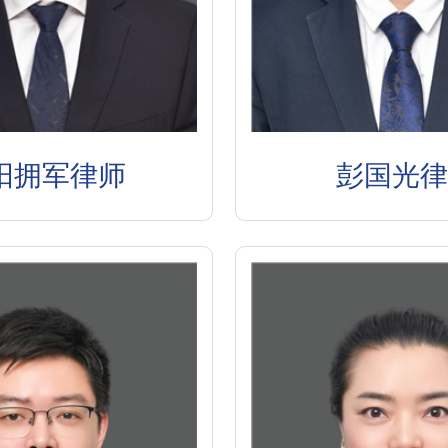
阳拥军律师
彭国光律