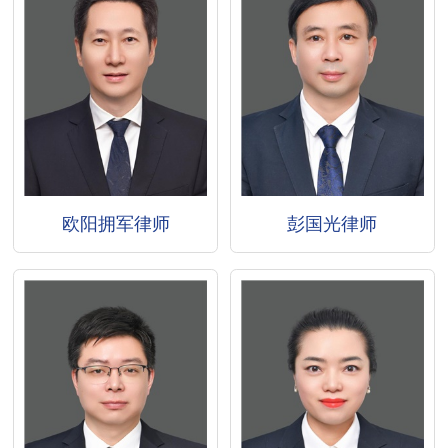
欧阳拥军律师
彭国光律师