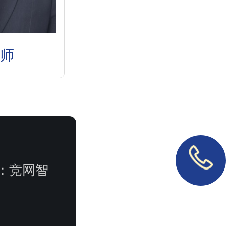
师
：
竞网智