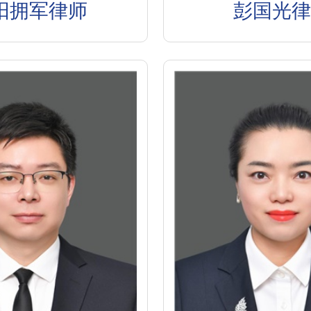
阳拥军律师
彭国光律