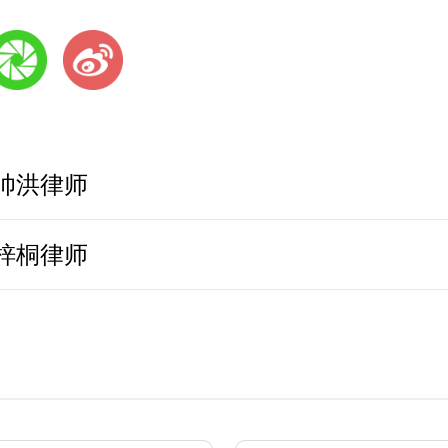
帅洪律师
梓桐律师