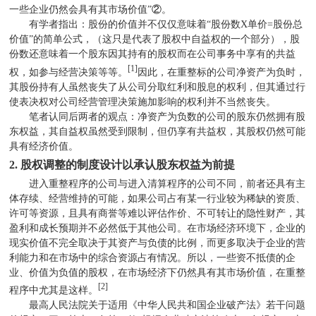
一些企业仍然会具有其市场价值”
②
。
有学者指出：股份的价值并不仅仅意味着“股份数
X
单价
=
股份总
价值”的简单公式，（这只是代表了股权中自益权的一个部分），股
份数还意味着一个股东因其持有的股权而在公司事务中享有的共益
[1]
权，如参与经营决策等等。
因此，在重整标的公司净资产为负时，
其股份持有人虽然丧失了从公司分取红利和股息的权利，但其通过行
使表决权对公司经营管理决策施加影响的权利并不当然丧失。
笔者认同后两者的观点：净资产为负数的公司的股东仍然拥有股
东权益，其自益权虽然受到限制，但仍享有共益权，其股权仍然可能
具有经济价值。
2.
股权调整的制度设计以承认股东权益为前提
进入重整程序的公司与进入清算程序的公司不同，前者还具有主
体存续、经营维持的可能，如果公司占有某一行业较为稀缺的资质、
许可等资源，且具有商誉等难以评估作价、不可转让的隐性财产，其
盈利和成长预期并不必然低于其他公司。在市场经济环境下，企业的
现实价值不完全取决于其资产与负债的比例，而更多取决于企业的营
利能力和在市场中的综合资源占有情况。所以，一些资不抵债的企
业、价值为负值的股权，在市场经济下仍然具有其市场价值，在重整
[2]
程序中尤其是这样。
最高人民法院关于适用《中华人民共和国企业破产法》若干问题