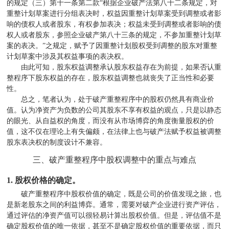
的规定（三）第十一条第二款“根据企业破产法第八十二条规定，对
重整计划草案进行分组表决时，权益因重整计划草案受到调整或者影
响的债权人或者股东，有权参加表决；权益未受到调整或者影响的债
权人或者股东，参照企业破产第八十三条的规定，不参加重整计划草
案的表决。”之规定，赋予了因重整计划股权受到调整的股东对重整
计划草案中涉及其权益事项的表决权。
由此可知，股东权益调整承认股东权益存在为前提，如果否认重
整程序下股东权益的存在，股东权益调整也就丧失了正当性和必要
性。
总之，笔者认为，处于破产重整程序中的股权仍然具有商业价
值。认为净资产为负数的公司其股东不享有权益的观点，只是以静态
的眼光、从自益权的角度，而没有从市场博弈的角度衡量股权的价
值，这不仅在理论上有失偏颇，在法律上也与破产法赋予权益被调整
股东表决权的制度设计不兼容。
三、破产重整程序中股权调整中的重点与难点
1.
股权价格的确定。
破产重整程序中股权价值的确定，既是公司的价值发现之旅，也
是新老股东之间的利益博弈。通常，需要对破产企业进行资产评估，
通过评估的净资产值可以很轻易计算出股权价值。但是，评估值不是
确定股权价值的唯一依据，甚至不是确定股权价值的重要依据，而只