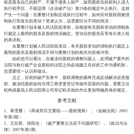
权是股东自己的财产，不属于债务人财产，故而股权负担权利人进入
执行程序后，不能适用《企业破产法》第
19
条的规定中止执行。这就
产生一个问题：在重整计划制定或执行过程中，如何应对股权因被强
制执行而发生的变动？笔者认为，这需要区分不同的情况：
在重整计划未被人民法院批准前，应根据有关股权变动的强制执
行裁定上载明的股东及股权情况确定。变动后的股东应享有出资人组
的表决权。
在重整计划被人民法院批准后，有关股权变动的强制执行裁定上
载明的股东及股权情况不得与重整计划的相关内容相冲突。
由此也可以看出，在被冻结股权的调整问题上，处理破产案件的
法院与执行破产企业股权的法院之间必须建立良好的工作沟通机制，
也需要统一认识和做法。
总之，目前的破产实务中，股权调整的最终完成必须解决设质股
权、被冻结股权如何办理工商变更登记等操作层面的问题，需要立法
机构或最高人民法院商公司登记机关就此作出更加明确具体的规定。
参考文献
1
、
蒋雪雁：《再谈郑百文重组
——
股权视角》，《金融法苑》
2003
年第
3
期；
2
、
王欣新、徐阳光：《破产重整立法若干问题研究》，《政治与法
律》
2007
年第
1
期。