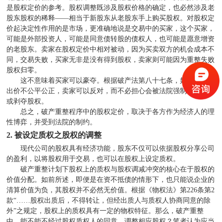
是股权定价的参考。股权调整既涉及股权价格的确定，也必然涉及老
股东股权的稀释
——
相当于新股东从老股东手上购买股权。对股权定
价起决定性作用的是市场，更准确地说是交易中的买家，这个买家，
可能是外部投资人，可能是同意债转股的债权人，也可能是愿意增资
的老股东。卖家在股权定价中相对被动，因为买卖双方的机会成本不
同，交易失败，买家无非是没有得到股权，卖家则可能因为重整失败
股权归零。
这不意味着买家可以豪夺。根据破产法第八十七条，如果买家的
出价不公平公正，卖家可以反对，而不必担心会被法院强制裁定稀释
或剥夺股权。
总之，破产重整程序中的股权定价，取决于各方作为经济人的理
性博弈，并受到法院的制约。
2.
被设定质权之股权的调整
现代公司的股权具有经济功能，股东不仅可以依据股权分享公司
的盈利，以将股权用于交易，也可以在股权上设定质权。
破产重整计划下股权上的质权与股权调减冲突的核心在于股权的
价值分配。如前所述，即便是在资不抵债的情形下，也只能说企业的
清算价值为负，其股权并不必然无价值。根据《物权法》第
226
条第
2
款“……股权出质后，不得转让，但经出质人与质权人协商同意的除
外”之规定，股权上的质权具有一定的物权特征。那么，破产重整
中，能不能不经过股权质权人的同意，调整相应股权？笔者认为应当