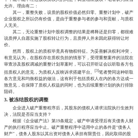
允许。理由有二：
其一，重整失败，设质的股权价值必然归零。重整计划中，破产
企业股权之所以仍有价值，是由于重整参与者的参与和贡献，与质权
人无关。
其二，无论重整计划中股权调整的结果是稀释还是归零，都很难
说质押人自愿实施了股权转让行为，且质押人并未因此获得转让对
价。
然而，股权上的质权毕竟具有物权特征。为妥善解决权利冲突，
有意见认为，在股权存在质权负担的情形下，受理重整案件的法院在
审查涉及股权调减的重整计划草案时，可以召开听证会以听取各方包
[3]
括质权人的意见，为质权人反映诉求搭建平台。
笔者赞同这种听取
各方意见和均衡权益的做法，这有利于包括质权人在内的各方达成一
致意见，在保障了质权人权益的同时，也为后续重整计划的执行排除
阻碍。
3.
被冻结股权的调整
企业进入破产重整程序后，其股东的债权人请求法院执行生效判
决，法院是否应当支持？
根据《企业破产法》第
19
条规定，破产申请受理后有关债务人财
产的执行程序应当中止。破产重整程序中适用中止的条件是“债务人
财产”，债务人股东以其出资对债务人承担有限责任，因此取得的股