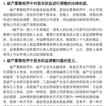
1.
破产重整程序中对股东权益进行调整的法律依据。
破产重整程序中的股东权益调整，是指在重整程序中，对公司现
有的股权结构，包括但不限于股本金、持股人、持股份额、持股比例
等进行相应的调整，用以清偿公司债务，优化股权结构和管理结构，
避免公司进入破产清算的措施。
《破产法》第八十五条规定：债务人的出资人代表可以列席讨论
重整计划草案的债权人会议。重整计划草案涉及出资人权益调整事项
的，应当设出资人组，对该事项进行表决。根据第八十七条的规定：
出资人组对出资人权益调整事项有两次表决通过的机会。即便未获通
过，如果重整计划草案对出资人权益的调整公平、公正，债务人或者
管理人可以申请人民法院强制批准。
2.
破产重整程序中股东权益调整问题的意义。
破产重整程序中，破产企业为化解债务、恢复正常生产经营，往
往需要注入资金。在此阶段，通过债权融资几无可能。破产企业的股
权融资，常见的有四种方式，一是破产企业现有股东同比例增资；二
是破产企业部分股东增资；三是由破产企业引进的外部投资人作为新
股东注入资金；四是破产企业全部或部分老股东增资的同时，引起新
股东注入资金。还有一种情况，债权人同意将自己的债权转为破产企
业的股权，这种债转股化解债务的方式也可视为一种特殊的股权融
资。除第一种方式外，都必然涉及股东权益调整。实务中，第一种方