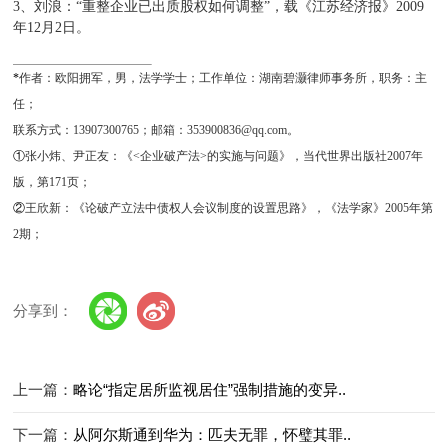
3
、
刘浪：“重整企业已出质股权如何调整”，载《江苏经济报》
2009
年
12
月
2
日。
*
作者：欧阳拥军，男，法学学士；工作单位：湖南碧灏律师事务所，职务：主
任；
联系方式：
13907300765
；邮箱：
353900836@qq.com
。
①
张小炜、尹正友：《
<
企业破产法
>
的实施与问题》，当代世界出版社
2007
年
版，第
171
页；
②
王欣新：《论破产立法中债权人会议制度的设置思路》，《法学家》
2005
年第
2
期；
分享到：
上一篇：
略论“指定居所监视居住”强制措施的变异..
下一篇：
从阿尔斯通到华为：匹夫无罪，怀璧其罪..