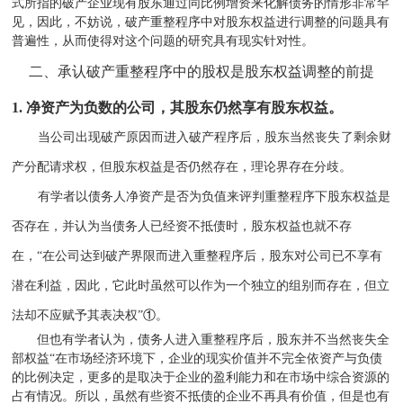
式所指的破产企业现有股东通过同比例增资来化解债务的情形非常罕
见，因此，不妨说，破产重整程序中对股东权益进行调整的问题具有
普遍性，从而使得对这个问题的研究具有现实针对性。
二、承认破产重整程序中的股权是股东权益调整的前提
1.
净资产为负数的公司，其股东仍然享有股东权益。
当公司出现破产原因而进入破产程序后，股东当然丧失了剩余财
产分配请求权，但股东权益是否仍然存在，理论界存在分歧。
有学者以债务人净资产是否为负值来评判重整程序下股东权益是
否存在，并认为当债务人已经资不抵债时，股东权益也就不存
在，“在公司达到破产界限而进入重整程序后，股东对公司已不享有
潜在利益，因此，它此时虽然可以作为一个独立的组别而存在，但立
法却不应赋予其表决权”
①
。
但也有学者认为，债务人进入重整程序后，股东并不当然丧失全
部权益“在市场经济环境下，企业的现实价值并不完全依资产与负债
的比例决定，更多的是取决于企业的盈利能力和在市场中综合资源的
占有情况。所以，虽然有些资不抵债的企业不再具有价值，但是也有