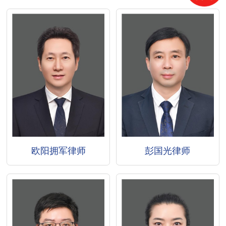
欧阳拥军律师
彭国光律师