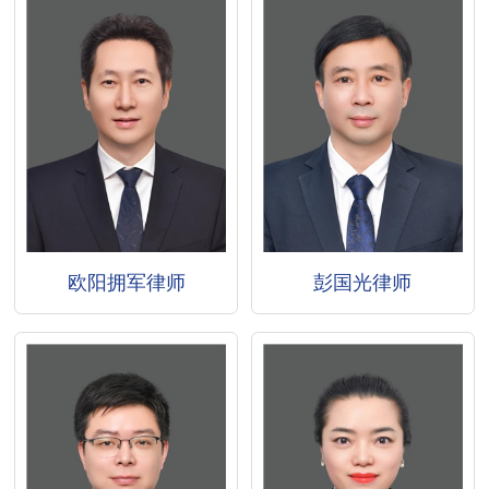
欧阳拥军律师
彭国光律师